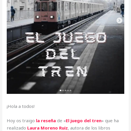
¡Hola a todos!
Hoy os traigo
la reseña
de «
El juego del tren
» que ha
realizado
Laura Moreno Ruiz
, autora de los libros