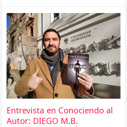
Entrevista
en
Conociendo
al
Autor:
DIEGO
M.B.
DOMÍNGUEZ.
LA
ÚLTIMA
MISIÓN.
Entrevista en Conociendo al
Autor: DIEGO M.B.