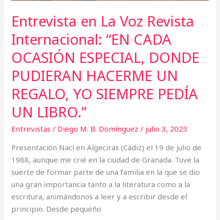
HACERME
Entrevista en La Voz Revista
UN
REGALO,
Internacional: “EN CADA
YO
OCASIÓN ESPECIAL, DONDE
SIEMPRE
PEDÍA
PUDIERAN HACERME UN
UN
REGALO, YO SIEMPRE PEDÍA
LIBRO.”
UN LIBRO.”
Entrevistas
/
Diego M. B. Domínguez
/
julio 3, 2023
Presentación Nací en Algeciras (Cádiz) el 19 de julio de
1988, aunque me crié en la ciudad de Granada. Tuve la
suerte de formar parte de una familia en la que se dio
una gran importancia tanto a la literatura como a la
escritura, animándonos a leer y a escribir desde el
principio. Desde pequeño