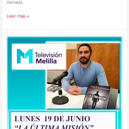
llamada.
Leer más »
«La
última
misión»
en
Televisión
Melilla