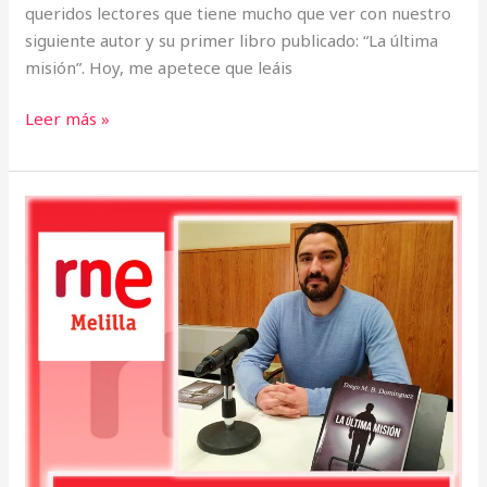
queridos lectores que tiene mucho que ver con nuestro
siguiente autor y su primer libro publicado: “La última
misión”. Hoy, me apetece que leáis
Leer más »
«La
última
misión»
en
RNE
Melilla