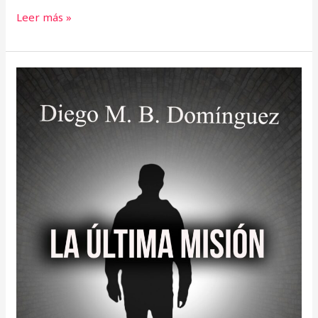
Leer más »
Entrevista
con:
Diego
M.B.
Domínguez.
La
última
misión.