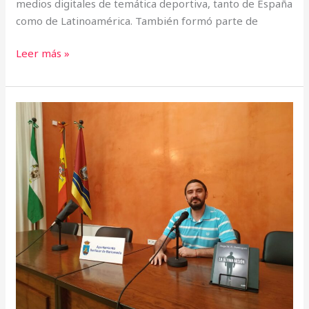
medios digitales de temática deportiva, tanto de España
como de Latinoamérica. También formó parte de
Leer más »
Entrevista
en
La
Voz
Revista
Internacional:
“EN
CADA
OCASIÓN
ESPECIAL,
DONDE
PUDIERAN