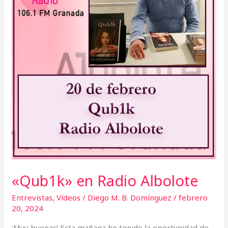
«Qub1k» en Radio Albolote
Entrevistas
,
Vídeos
/
Diego M. B. Domínguez
/
febrero
20, 2024
¡Muy buenas! Esta mañana he tenido la oportunidad de