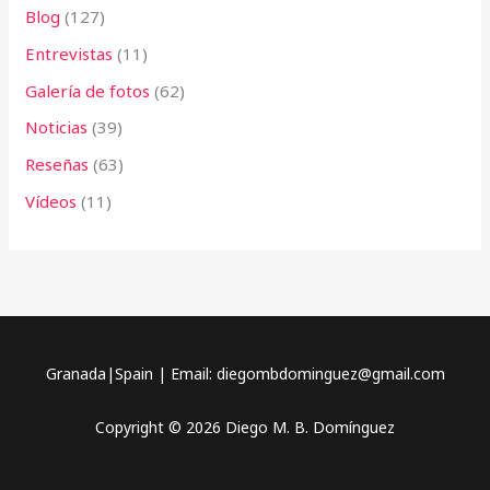
Blog
(127)
Entrevistas
(11)
Galería de fotos
(62)
Noticias
(39)
Reseñas
(63)
Vídeos
(11)
Granada|Spain | Email: diegombdominguez@gmail.com
Copyright © 2026 Diego M. B. Domínguez