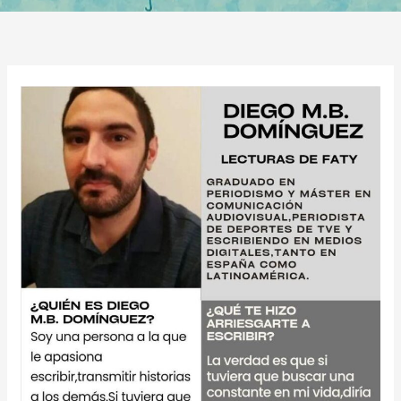
Entrevista
a
Diego
M.
B.
Domínguez
en
@lecturasdefaty