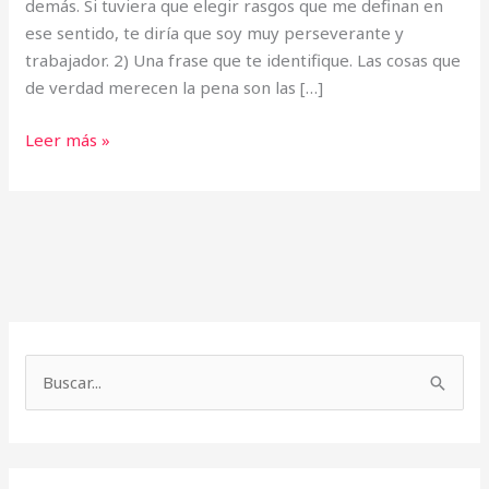
demás. Si tuviera que elegir rasgos que me definan en
ese sentido, te diría que soy muy perseverante y
trabajador. 2) Una frase que te identifique. Las cosas que
de verdad merecen la pena son las […]
Leer más »
A
r
B
c
u
h
s
i
c