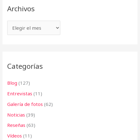
v
Archivos
a
o
r
s
p
o
r
:
Categorías
Blog
(127)
Entrevistas
(11)
Galería de fotos
(62)
Noticias
(39)
Reseñas
(63)
Vídeos
(11)