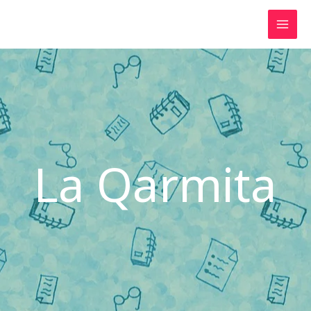
Ir
al
contenido
La Qarmita