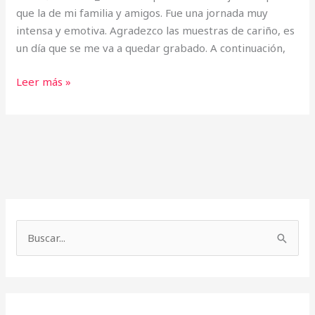
que la de mi familia y amigos. Fue una jornada muy
intensa y emotiva. Agradezco las muestras de cariño, es
un día que se me va a quedar grabado. A continuación,
Leer más »
A
r
B
c
u
h
s
i
c
v