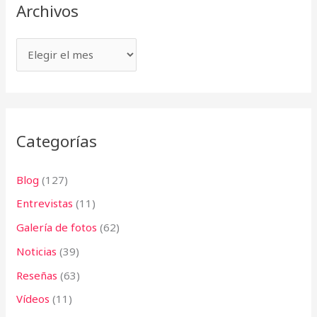
Archivos
a
o
r
s
p
o
r
:
Categorías
Blog
(127)
Entrevistas
(11)
Galería de fotos
(62)
Noticias
(39)
Reseñas
(63)
Vídeos
(11)