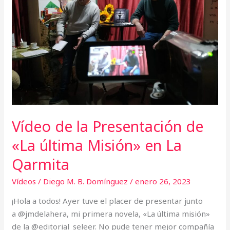
de
«La
última
Misión»
en
La
Qarmita
Vídeo de la Presentación de
«La última Misión» en La
Qarmita
Vídeos
/
Diego M. B. Domínguez
/
enero 26, 2023
¡Hola a todos! Ayer tuve el placer de presentar junto
a @jmdelahera, mi primera novela, «La última misión»
de la @editorial_seleer. No pude tener mejor compañía