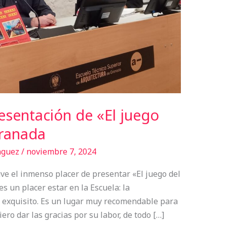
resentación de «El juego
Granada
nguez
/
noviembre 7, 2024
ve el inmenso placer de presentar «El juego del
s un placer estar en la Escuela: la
es exquisito. Es un lugar muy recomendable para
iero dar las gracias por su labor, de todo […]