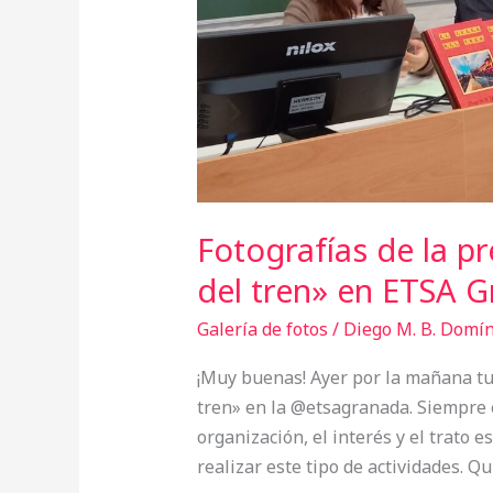
Granada
Fotografías de la p
del tren» en ETSA 
Galería de fotos
/
Diego M. B. Domí
¡Muy buenas! Ayer por la mañana tu
tren» en la @etsagranada. Siempre e
organización, el interés y el trato 
realizar este tipo de actividades. Qu