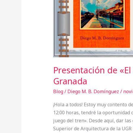
ETSA
Granada
Presentación de «El
Granada
Blog
/
Diego M. B. Domínguez
/
novi
¡Hola a todos! Estoy muy contento de
12:00 horas, tendré la oportunidad 
juego del tren». Desde aquí, dar las
Superior de Arquitectura de la UGR t