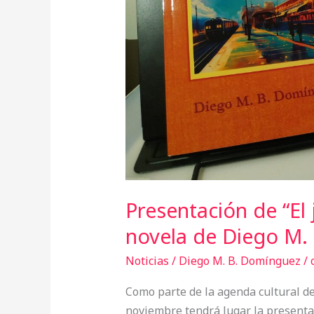
de
Diego
M.
B.
Domínguez
Presentación de “El 
novela de Diego M.
Noticias
/
Diego M. B. Domínguez
/
Como parte de la agenda cultural de
noviembre tendrá lugar la presentac