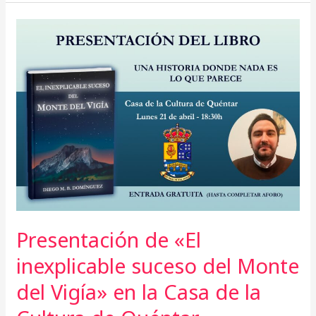
Presentación
de
«El
inexplicable
suceso
del
Monte
del
Vigía»
en
la
Casa
Presentación de «El
de
la
inexplicable suceso del Monte
Cultura
del Vigía» en la Casa de la
de
Quéntar