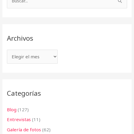
B
c
u
h
s
i
c
v
Archivos
a
o
r
s
p
o
r
:
Categorías
Blog
(127)
Entrevistas
(11)
Galería de fotos
(62)