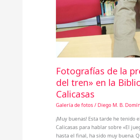
Biblioteca
Municipal
de
Calicasas
Fotografías de la p
del tren» en la Bibl
Calicasas
Galería de fotos
/
Diego M. B. Domí
¡Muy buenas! Esta tarde he tenido el
Calicasas para hablar sobre «El jueg
hasta el final, ha sido muy buena. Q