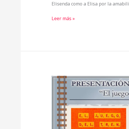
Elisenda como a Elisa por la amabil
Leer más »
Presentación
de
«El
juego
del
tren»
en