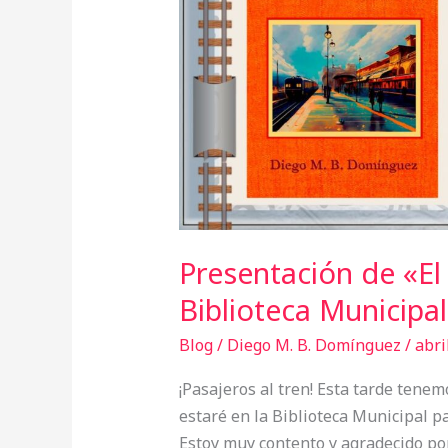
la
Biblioteca
Municipal
de
Calicasas
Presentación de «El 
Biblioteca Municipal
Blog
/
Diego M. B. Domínguez
/
abri
¡Pasajeros al tren! Esta tarde tenemo
estaré en la Biblioteca Municipal pa
Estoy muy contento y agradecido por