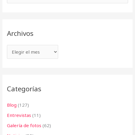
c
u
h
s
i
c
v
Archivos
a
o
r
s
p
o
r
:
Categorías
Blog
(127)
Entrevistas
(11)
Galería de fotos
(62)