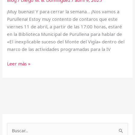
Blog
/
Diego M. B. Domínguez
/
abril 9, 2025
¡Muy buenas! Y para cerrar la semana… ¡Nos vamos a
Purullena! Estoy muy contento de contaros que este
viernes 11 de abril, a partir de las 17:00 horas, estaré
en la Biblioteca Municipal de Purullena para hablar de
«El inexplicable suceso del Monte del Vigía» dentro del
marco de las actividades programadas para la IV
Leer más »
A
r
B