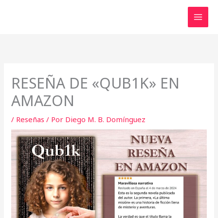
Ir
al
contenido
RESEÑA DE «QUB1K» EN
AMAZON
/
Reseñas
/ Por
Diego M. B. Domínguez