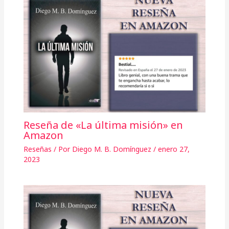
Reseña de «La última misión» en
Amazon
Reseñas
/ Por
Diego M. B. Domínguez
/
enero 27,
2023