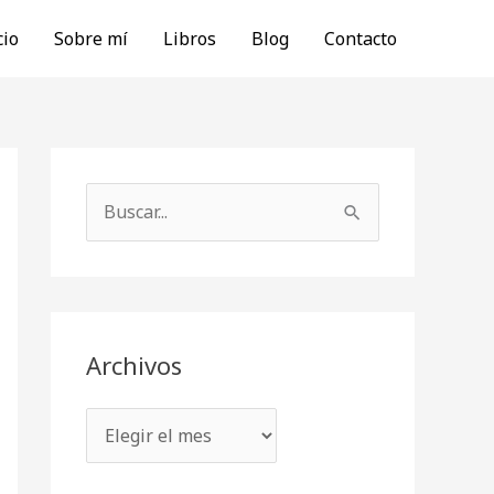
cio
Sobre mí
Libros
Blog
Contacto
A
r
B
c
u
h
s
i
c
v
a
Archivos
o
r
s
p
o