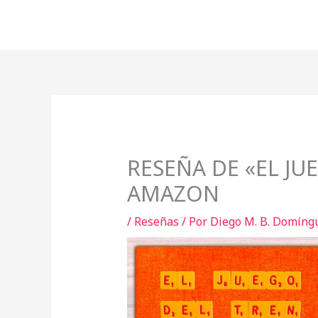
Ir
al
contenido
RESEÑA DE «EL JU
AMAZON
/
Reseñas
/ Por
Diego M. B. Domíng