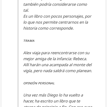
también podría considerarse como
tal.
Es un libro con pocos personajes, por
lo que nos permite centrarnos en la
historia como corresponde.
ᴛʀᴀᴍᴀ
Alex viaja para reencontrarse con su
mejor amiga de la infancia: Rebeca.
Allí harán una acampada al monte del
vigía, pero nada saldrá como planean.
ᴏᴘɪɴɪóɴ ᴘᴇʀsᴏɴᴀʟ
Una vez más Diego lo ha vuelto a
hacer, ha escrito un libro que te
atrapa de principio a fin. Con ese aura