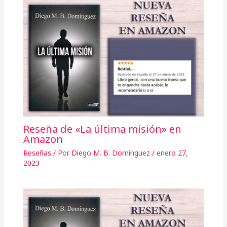
Reseña de «La última misión» en
Amazon
Reseñas
/ Por
Diego M. B. Domínguez
/
enero 27,
2023