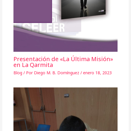
Presentación de «La Última Misión»
en La Qarmita
Blog
/ Por
Diego M. B. Domínguez
/
enero 18, 2023