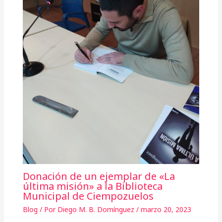
Donación de un ejemplar de «La
última misión» a la Biblioteca
Municipal de Ciempozuelos
Blog
/ Por
Diego M. B. Domínguez
/
marzo 20, 2023