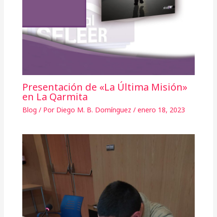
Presentación de «La Última Misión»
en La Qarmita
Blog
/ Por
Diego M. B. Domínguez
/
enero 18, 2023