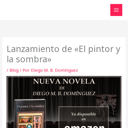
Ir
al
contenido
Lanzamiento de «El pintor y
la sombra»
/
Blog
/ Por
Diego M. B. Domínguez