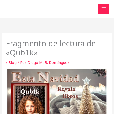
Ir
al
contenido
Fragmento de lectura de
«Qub1k»
/
Blog
/ Por
Diego M. B. Domínguez