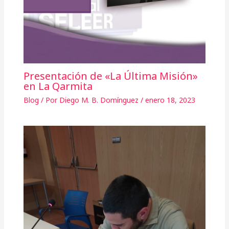
Presentación de «La Última Misión»
en La Qarmita
Blog
/ Por
Diego M. B. Domínguez
/
enero 18, 2023