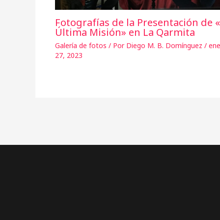
Fotografías de la Presentación de 
Última Misión» en La Qarmita
Galería de fotos
/ Por
Diego M. B. Domínguez
/
ene
27, 2023