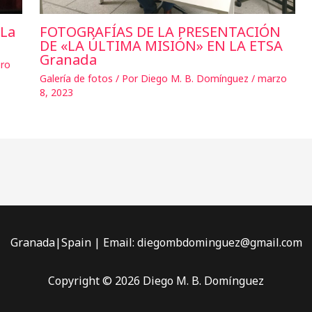
«La
FOTOGRAFÍAS DE LA PRESENTACIÓN
DE «LA ÚLTIMA MISIÓN» EN LA ETSA
Granada
ro
Galería de fotos
/ Por
Diego M. B. Domínguez
/
marzo
8, 2023
Granada|Spain | Email: diegombdominguez@gmail.com
Copyright © 2026 Diego M. B. Domínguez