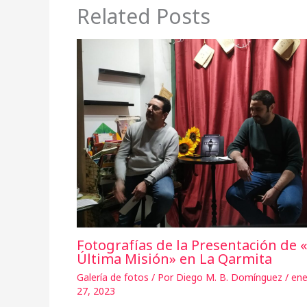
Related Posts
Fotografías de la Presentación de 
Última Misión» en La Qarmita
Galería de fotos
/ Por
Diego M. B. Domínguez
/
ene
27, 2023