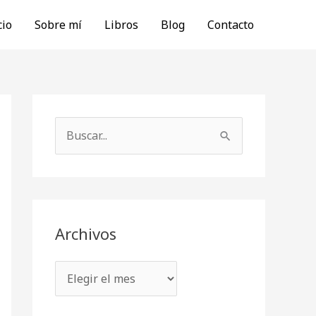
cio
Sobre mí
Libros
Blog
Contacto
A
r
B
c
u
h
s
i
c
v
a
Archivos
o
r
s
p
o