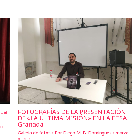
«La
FOTOGRAFÍAS DE LA PRESENTACIÓN
DE «LA ÚLTIMA MISIÓN» EN LA ETSA
Granada
ro
Galería de fotos
/ Por
Diego M. B. Domínguez
/
marzo
8, 2023