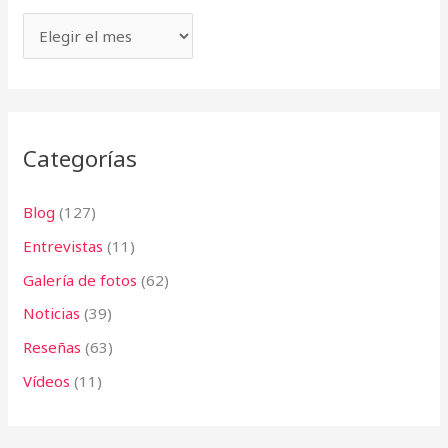
r
s
p
o
r
:
Categorías
Blog
(127)
Entrevistas
(11)
Galería de fotos
(62)
Noticias
(39)
Reseñas
(63)
Vídeos
(11)