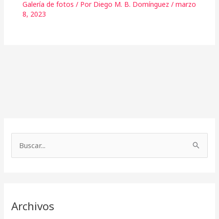
Galería de fotos
/ Por
Diego M. B. Domínguez
/
marzo
8, 2023
A
r
B
c
u
h
s
i
c
v
Archivos
a
o