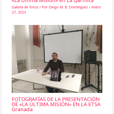
«La Última Misión» en La Qarmita
Galería de fotos
/ Por
Diego M. B. Domínguez
/
enero
27, 2023
FOTOGRAFÍAS DE LA PRESENTACIÓN
DE «LA ÚLTIMA MISIÓN» EN LA ETSA
Granada