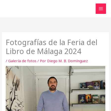
Ir
al
contenido
Fotografías de la Feria del
Libro de Málaga 2024
/
Galería de fotos
/ Por
Diego M. B. Domínguez