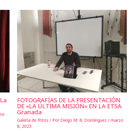
«La
FOTOGRAFÍAS DE LA PRESENTACIÓN
DE «LA ÚLTIMA MISIÓN» EN LA ETSA
Granada
ro
Galería de fotos
/ Por
Diego M. B. Domínguez
/
marzo
8, 2023