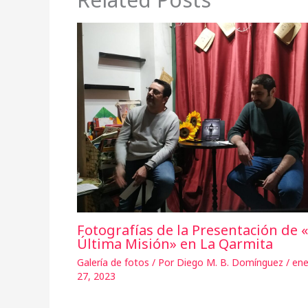
Fotografías de la Presentación de 
Última Misión» en La Qarmita
Galería de fotos
/ Por
Diego M. B. Domínguez
/
ene
27, 2023