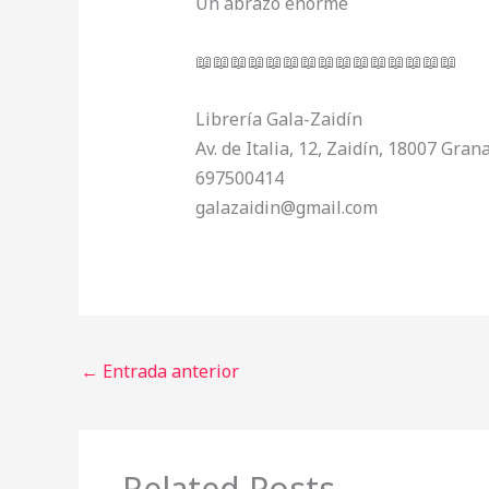
Un abrazo enorme
📖📖📖📖📖📖📖📖📖📖📖📖📖📖📖
Librería Gala-Zaidín
Av. de Italia, 12, Zaidín, 18007 Gran
697500414
galazaidin@gmail.com
←
Entrada anterior
Related Posts