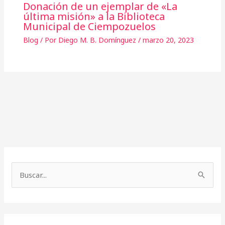
Donación de un ejemplar de «La
última misión» a la Biblioteca
Municipal de Ciempozuelos
Blog
/ Por
Diego M. B. Domínguez
/
marzo 20, 2023
A
r
B
c
u
h
s
i
c