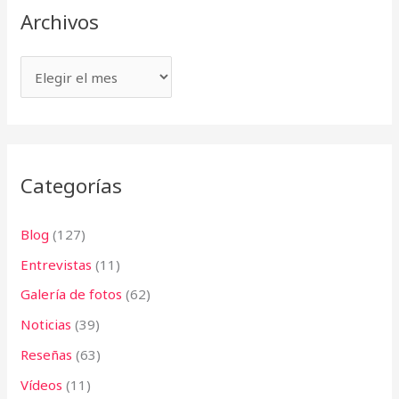
v
Archivos
a
o
r
s
p
o
r
:
Categorías
Blog
(127)
Entrevistas
(11)
Galería de fotos
(62)
Noticias
(39)
Reseñas
(63)
Vídeos
(11)