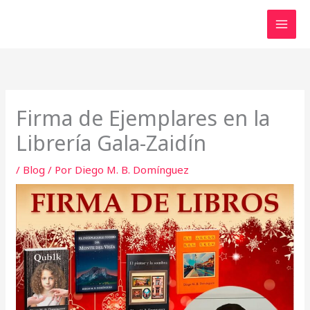
Ir
al
contenido
Firma de Ejemplares en la
Librería Gala-Zaidín
/
Blog
/ Por
Diego M. B. Domínguez