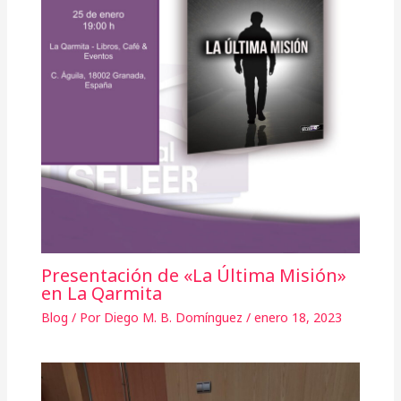
Presentación de «La Última Misión»
en La Qarmita
Blog
/ Por
Diego M. B. Domínguez
/
enero 18, 2023