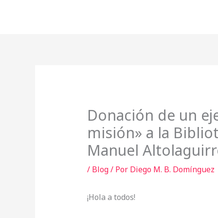
Ir
al
contenido
Donación de un ej
misión» a la Biblio
Manuel Altolaguir
/
Blog
/ Por
Diego M. B. Domínguez
¡Hola a todos!