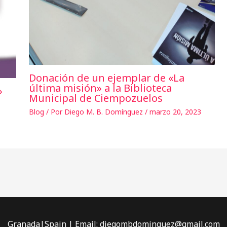
Donación de un ejemplar de «La
última misión» a la Biblioteca
»
Municipal de Ciempozuelos
Blog
/ Por
Diego M. B. Domínguez
/
marzo 20, 2023
Granada|Spain | Email: diegombdominguez@gmail.com