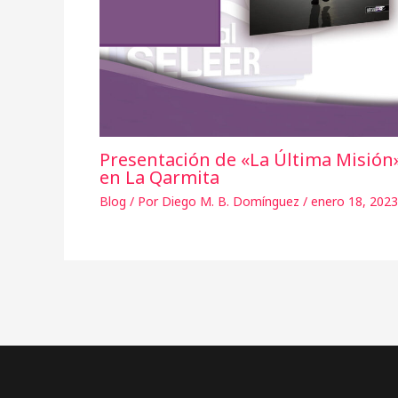
Presentación de «La Última Misión
en La Qarmita
Blog
/ Por
Diego M. B. Domínguez
/
enero 18, 2023