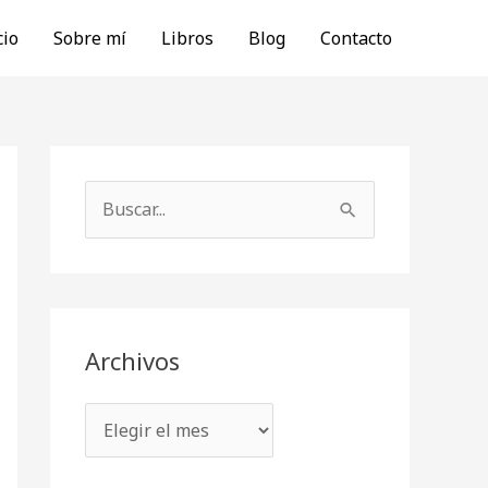
cio
Sobre mí
Libros
Blog
Contacto
A
r
B
c
u
h
s
i
c
v
a
Archivos
o
r
s
p
o