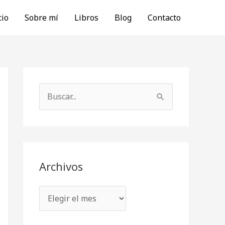
cio
Sobre mí
Libros
Blog
Contacto
A
r
B
c
u
h
s
i
c
v
a
Archivos
o
r
s
p
o