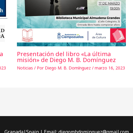
ma
Presentación del libro «La última
misión» de Diego M. B. Domínguez
023
Noticias
/ Por
Diego M. B. Domínguez
/
marzo 16, 2023
Granada|Spain | Email: diegombdominguez@gmail.com