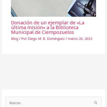
Donación de un ejemplar de «La
última misión» a la Biblioteca
Municipal de Ciempozuelos
Blog
/ Por
Diego M. B. Domínguez
/
marzo 20, 2023
A
r
B