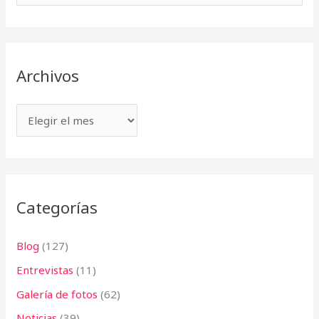
c
u
h
s
i
c
v
Archivos
a
o
r
s
p
o
r
:
Categorías
Blog
(127)
Entrevistas
(11)
Galería de fotos
(62)
Noticias
(39)