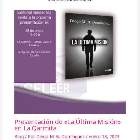
Presentación de «La Última Misión»
en La Qarmita
Blog
/ Por
Diego M. B. Domínguez
/
enero 18, 2023